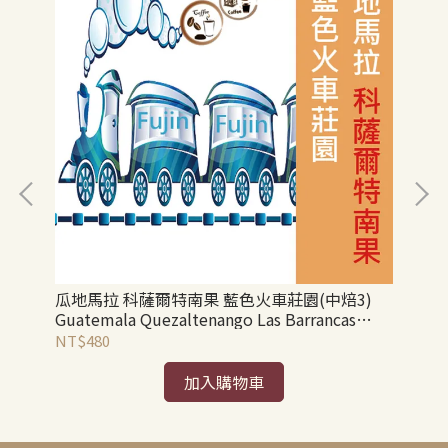
藝伎
瓜地馬拉 科薩爾特南果 藍色火車莊園(中焙3)
藝
a
Guatemala Quezaltenango Las Barrancas
Ind
Cosecha Crop.
NT$480
NT
加入購物車