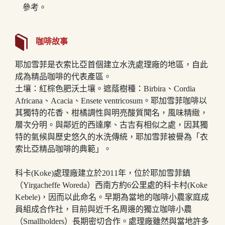
參考。
咖啡故事
耶加雪菲是衣索比亞首個建立水洗處理廠的地區，自此
成為精品咖啡的代表產區。
土壤：紅棕色肥沃土壤。遮蔭樹種：Birbira、Cordia
Africana、Acacia、Ensete ventricosum。耶加雪菲咖啡以
其獨特的花香、柑橘調性與明亮酸質聞名，風味精緻，
層次分明。與鄰近的西達摩、古吉有相似之處，因其獨
特的氣候與歷史悠久的水洗傳統，耶加雪菲被譽為「衣
索比亞精品咖啡的典範」。
科卡(Koke)處理廠建立於2011年，位於耶加雪菲鎮
（Yirgacheffe Woreda）西南方約6公里處的科卡村(Koke
Kebele)，因而以此命名。早期為當地的咖啡小農家庭成
員組成合作社，目前與近千名周邊的獨立咖啡小農
（Smallholders）長期密切合作。處理廠雖然與當地許多