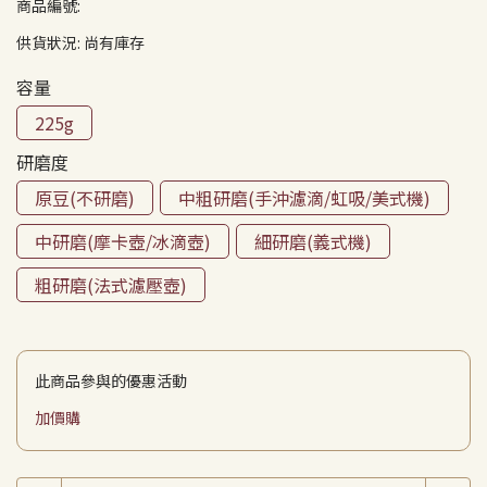
商品編號:
供貨狀況:
尚有庫存
容量
225g
研磨度
原豆(不研磨)
中粗研磨(手沖濾滴/虹吸/美式機)
中研磨(摩卡壺/冰滴壺)
細研磨(義式機)
粗研磨(法式濾壓壺)
此商品參與的優惠活動
加價購