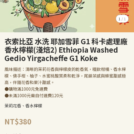
1
/
1
衣索比亞 水洗 耶加雪菲 G1 科卡處理廠
香水檸檬(淺焙2) Ethiopia Washed
Gedio Yirgacheffe G1 Koke
風味描述：清晰的茉莉花香與檸檬皮的乾香氣，啜飲柑橘、香水檸
檬、佛手柑、柚子、水蜜桃酸質柔和乾淨，尾韻茶感與蜂蜜甜感極
高，伴隨花香和果汁甜感。
●購物滿1000元免運費
●未滿1000元需自付運費120元
茉莉花香、香水檸檬
NT$380