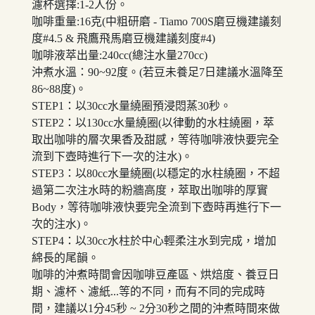
濾杯選擇:1-2人份。
咖啡重量:16克(中粗研磨 - Tiamo 700S磨豆機建議刻
度#4.5 & 飛鷹飛馬磨豆機建議刻度#4)
咖啡液萃出量:240cc(總注水量270cc)
沖煮水溫：90~92度。(若豆未養足7日建議水溫降至
86~88度)。
STEP1：以30cc水量繞圈預浸悶蒸30秒。
STEP2：以130cc水量繞圈(以律動的水柱繞圈，萃
取出咖啡的層次果香及甜感，等待咖啡液快要完全
流到下壺時進行下一次的注水)。
STEP3：以80cc水量繞圈(以穩定的水柱繞圈，不超
過第二次注水時的粉牆高度，萃取出咖啡的厚實
Body，等待咖啡液快要完全流到下壺時再進行下一
次的注水)。
STEP4：以30cc水柱於中心輕柔注水到完成，增加
綿長的尾韻。
咖啡的沖煮時間會因咖啡豆產區、烘焙度、養豆日
期、濾杯、濾紙...等的不同，而有不同的完成時
間，建議以1分45秒 ~ 2分30秒之間的沖煮時間來做