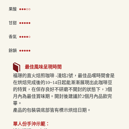
果酸
●●●
○
○
甘甜
●●●●
●
香氣
●●●●○
餘韻
●●●●
●
最佳風味呈現時間
福璟的直火焙煎咖啡 -淺焙2號，最佳品嚐時間會是
在烘焙完成後的10~14日起能漸漸展現出此咖啡豆
的特質，在保存良好不研磨不開封的狀態下，3個
月內為最佳賞味期。開封後建議於2個月內品飲完
畢。
產品的包裝袋底部皆有標示烘焙日期。
單人份手沖示範：