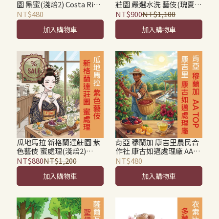
園 黑蜜(淺焙2) Costa Rica
莊園 嚴選水洗 藝伎(瑰夏)
Tarrazu Finca Gamboa
(淺焙2) Panama Boquete
NT$480
NT$900
NT$1,100
Micromill Black Honey
Kotowa Duncan Washed
加入購物車
加入購物車
Geisha
瓜地馬拉 新格蘭達莊園 紫
肯亞 穆蘭加 康吉里農民合
色藝伎 蜜處理(淺焙2)
作社 康古如邁處理廠 AA
Guatemala Finca Nueva
Top(淺焙2) Kenya
NT$880
NT$1,200
NT$480
Granada Geisha Honey
Murang'a Kangiri FCS
加入購物車
加入購物車
Kangurumai Factory AA
Top