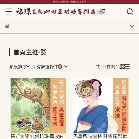
首頁主推-酦
預設排序
所有篩選條件
共 10 件商品
哥斯大黎加 塔拉珠 藍波莊
巴拿馬 波奎特 科特瓦 鄧肯