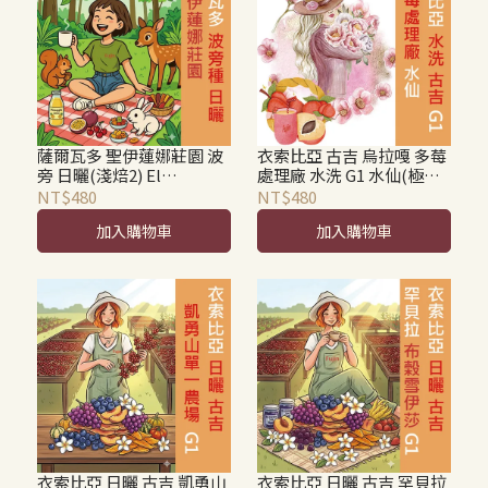
薩爾瓦多 聖伊蓮娜莊園 波
衣索比亞 古吉 烏拉嘎 多莓
旁 日曬(淺焙2) El
處理廠 水洗 G1 水仙(極淺
Salvador Finca Santa
焙1) Ethiopia Washed
NT$480
NT$480
Elena Bourbon Natural
Guji Uraga Tome G1
加入購物車
加入購物車
衣索比亞 日曬 古吉 凱勇山
衣索比亞 日曬 古吉 罕貝拉