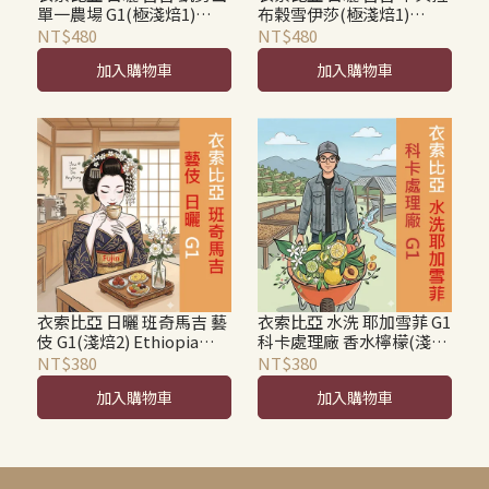
單一農場 G1(極淺焙1)
布榖雪伊莎(極淺焙1)
Ethiopia Guji Kayon
Ethiopia Guji Hambella
NT$480
NT$480
Mountain Farm Natural
Buku Sayisa Natural G1
加入購物車
加入購物車
G1
衣索比亞 日曬 班奇馬吉 藝
衣索比亞 水洗 耶加雪菲 G1
伎 G1(淺焙2) Ethiopia
科卡處理廠 香水檸檬(淺焙
Natural Bench Maji
2) Ethiopia Washed Gedio
NT$380
NT$380
Gesha G1
Yirgacheffe G1 Koke
加入購物車
加入購物車