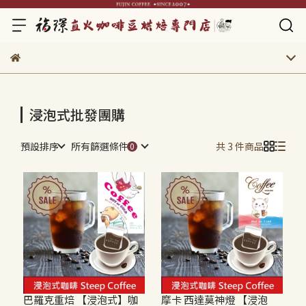
浸泡式批發團購
預設排序
所有篩選條件
共 3 件商品
巴羅克重焙 【浸泡式】咖
摩卡 西達莫神燈 【浸泡