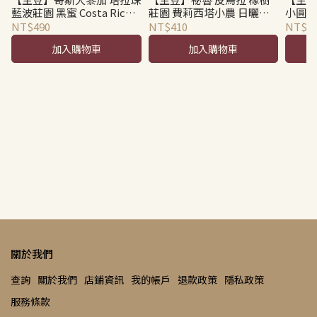
藍波莊園 黑蜜 Costa Rica
莊園 費莉西塔小農 日曬
小圓豆 
Tarrazu Finca Gamboa
Peru Piura Los Robles
Dorma
NT$490
NT$410
NT$4
Micromill Black Honey
Felicita Zurita Natural
Coffe
加入購物車
加入購物車
Green Coffee Beans
Green Beans
關於我們
查詢
關於我們
店鋪資訊
我的帳戶
退款政策
隱私政策
服務條款