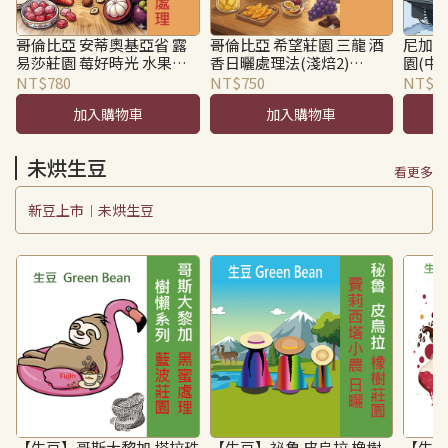
哥倫比亞 安蒂奧基亞省 露
哥倫比亞 希望莊園 三龍 酒
尼加拉
易莎莊園 莓好時光 水果蜜
香日曬處理法(淺焙2)
園(中深
處理(淺焙2) Colombia
Colombia Café Granja La
Jinote
NT$780
NT$750
NT$4
Antioquia Finca La Luisa
Esperanza Tres Dragones
Wash
加入購物車
加入購物車
Strawberry Fruit Honey
Natural
Caturra
未烘生豆
看更多
新豆上市︱未烘生豆
【生豆】哥斯大黎加 塔拉珠
【生豆】祕魯 皮烏拉 橡樹
【生豆